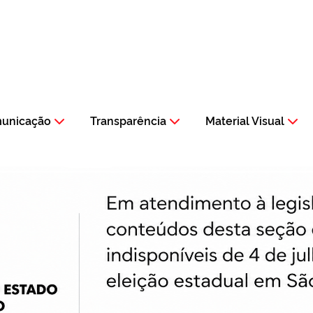
municação
Transparência
Material Visual