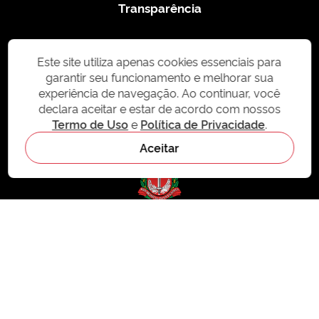
Transparência
Termo de Uso
Este site utiliza apenas cookies essenciais para
garantir seu funcionamento e melhorar sua
experiência de navegação. Ao continuar, você
Política de Privacidade
declara aceitar e estar de acordo com nossos
Termo de Uso
e
Política de Privacidade
.
Aceitar
© 2026 CMS.SP.GOV.BR. Todos os direitos reservados.
Este site e todo o seu conteúdo, incluindo textos, imagens e design, são
protegidos por direitos autorais e não podem ser reproduzidos, distribuídos ou
modificados sem permissão expressa. Para mais informações ou para