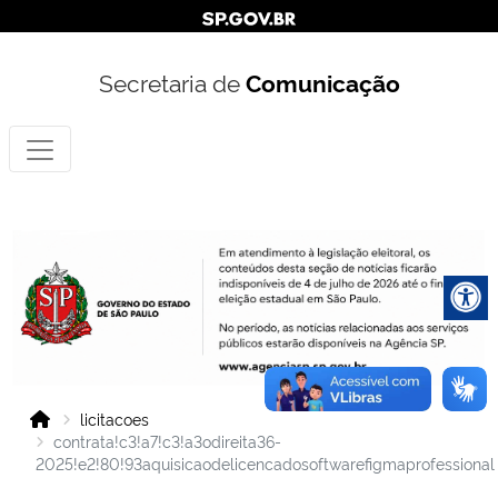
Secretaria de
Comunicação
licitacoes
contrata!c3!a7!c3!a3odireita36-
2025!e2!80!93aquisicaodelicencadosoftwarefigmaprofessional